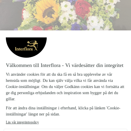
Om Saga Design
Saga Design är er Interflora konceptbutik i Härnösand.
Vi har ett stort utbud av växter, snittblommor och en härlig mix
av presentsaker.
Vår vision är att fler älskar blommor och varandra. Vi mår bra