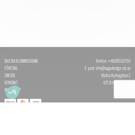
SKICKA BLOMMOGRAM
Telefon: +46611550750
FÖRETAG
E-post: info@sagadesign-ab.se
OM OSS
Västra Kyrkogatan 2
KONTAKT
871 31 HÄRNÖSAND
WEBBSHOP