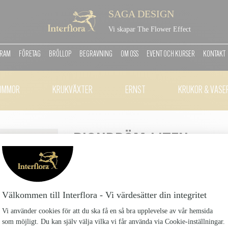
SAGA DESIGN
Vi skapar The Flower Effect
GRAM
FÖRETAG
BRÖLLOP
BEGRAVNING
OM OSS
EVENT OCH KURSER
KONTAKT
OMMOR
KRUKVÄXTER
ERNST
KRUKOR & VASE
PIONDRÖM LITEN
Piondrom-Liten_4
Våren och sommarens absoluta favorit – pionen! V
grönt för att göra sig sedd. Här är det de rosa pio
OBS Vas ingår ej.