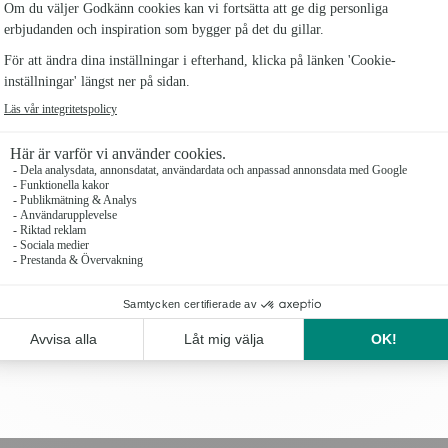
Piondröm Liten
319 kr
Piondröm Mellan
499 kr
Piondröm Stor
699 kr
Antal