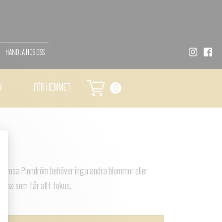
HANDLA HOS OSS
R
FÖR HEMMET
0
år rosa Piondröm behöver inga andra blommor eller
nerna som får allt fokus.