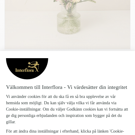
LJUV PASTELL LITEN
Ljuv-Pastell-Liten_1
Ljuv Pastell – en stillsam färgdröm
En mjuk och harmonisk bukett i rosa, aprikos, crème och grönt. Med