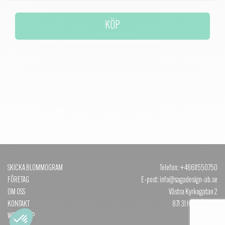
KÖP
SKICKA BLOMMOGRAM
Telefon: +46611550750
FÖRETAG
E-post: info@sagadesign-ab.se
OM OSS
Västra Kyrkogatan 2
KONTAKT
871 31 HÄRNÖSAND
WEBBSHOP