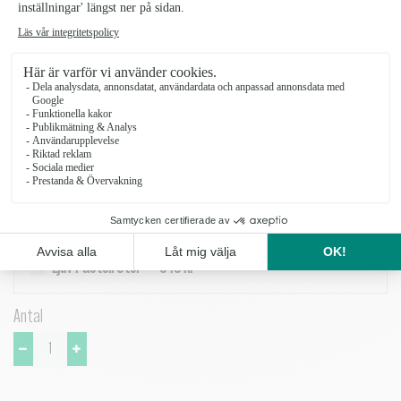
rosor, krysantemum, germini, alstroemeria, statice och björngräs
bjuder Ljuv Pastell på en behaglig färgpalett som passar lika fint till
vardagsglädje som till omtänksamma hälsningar.
Vasen på bilden ingår inte.
Ljuv Pastell Liten
349 kr
Ljuv Pastell Mellan
489 kr
Ljuv Pastell Stor
649 kr
Antal