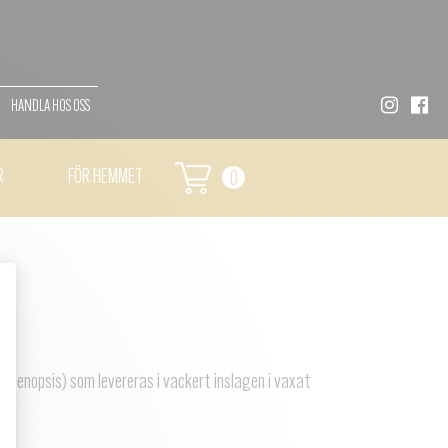
HANDLA HOS OSS
R
FÖR HEMMET
0
halaenopsis) som levereras i vackert inslagen i vaxat