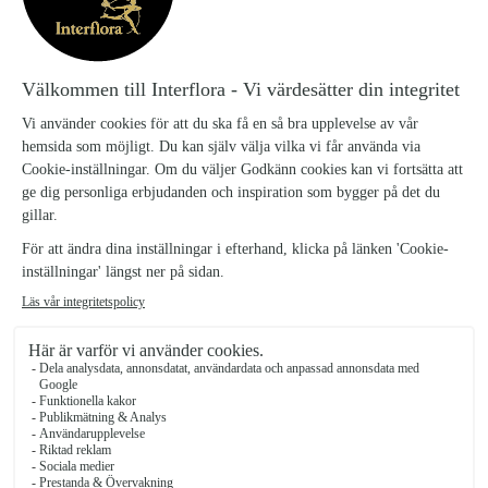
Denna produkt finns inte i vårt sortiment för tillfället.
Tillbaka till startsidan
KÖPENHAMN LERKRUKA M FAT
ROSA, 16CM