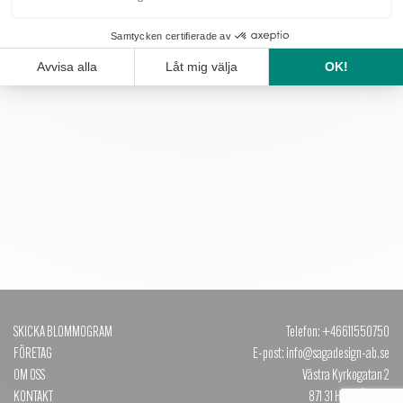
variant_Köpenhamn Lerkruka Rosa, 16cm_3660
OBS: Produkten finns inte i vårt sortiment för tillfället.
j
SKICKA BLOMMOGRAM
Telefon: +46611550750
FÖRETAG
E-post: info@sagadesign-ab.se
OM OSS
Västra Kyrkogatan 2
KONTAKT
871 31 HÄRNÖSAND