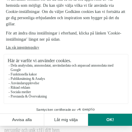
KUDDFODRAL KULLAVIK
ROST/OFFWHITE
Kuddfodral-Kullavik-RostOffwhite_2
329 kr
Vill du skapa en varm och inbjudande atmosfär i ditt hem? Då är
Kullavik kuddfodral det perfekta valet för att ge dina soffor och
fåtöljer en extra touch av charm. Med sitt tidlösa rutiga mönster och
en generös bred volang kommer detta kuddfodral att förvandla varje
sittplats till en mysig och avslappnad oas. Ett riktigt charmigt och
snyggt kuddfodral som sätter färg på hemmet. Med sin storlek på
45x45 cm passar detta kuddfodral perfekt för de flesta kuddar och
ger en generös och fyllig look till din inredning. Du kan enkelt
kombinera dem med andra kuddfodral och textilier för att skapa en
personlig och unik stil i ditt hem.