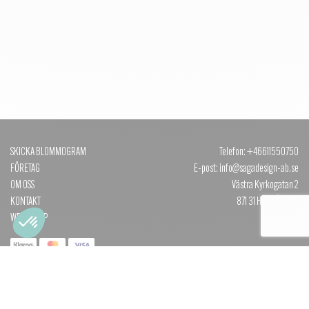
SKICKA BLOMMOGRAM
Telefon: +46611550750
FÖRETAG
E-post: info@sagadesign-ab.se
OM OSS
Västra Kyrkogatan 2
KONTAKT
871 31 HÄRNÖSAND
WEBBSHOP