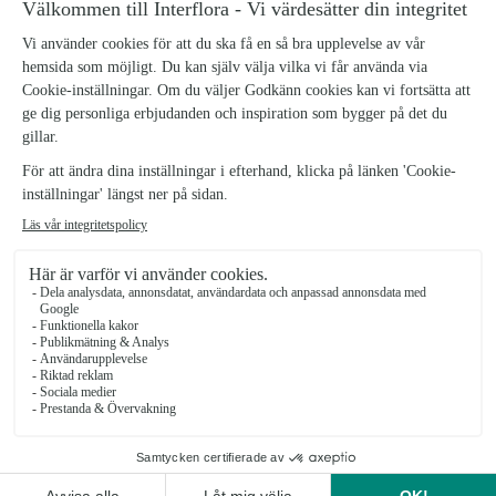
LJUSLYKTA MAPLE S
Ljuslykta-Maple-S_2
239 kr
Ljuslykta Maple S
Underbart vacker ljuslykta i orange glas med rundad nederdel samt
små luftbubblor i glaset som bidrar till riktig charm.
Munblåst glas vilket gör att alla lyktor är unika i sitt utförande, från
Jakobsdal