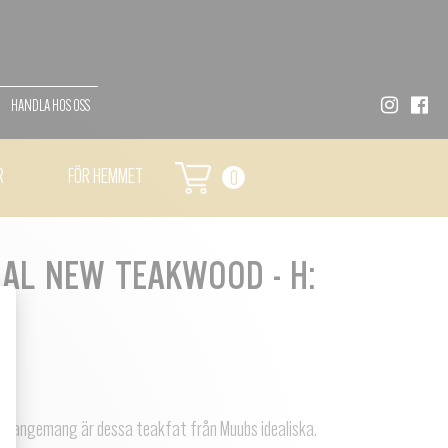
HANDLA HOS OSS
R
FÖR HEMMET
0
RAL NEW TEAKWOOD - H:
sarrangemang är dessa teakfat från Muubs idealiska.