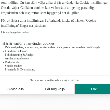
Dessa fat ser bra ut bara på ett bord men går även
skålar etc. Kan även användas som ett ljusfat.
Eftersom varje fat är handgjord av naturligt trä ko
naturliga tränyansen på plattan beror på den teak 
livsmedelssäkra och kommer att vara ett bra komp
Undvik att lägga tallrikarna i diskmaskinen.
Antal