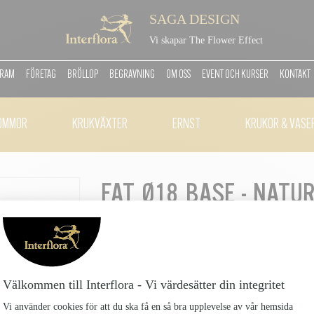
SAGA DESIGN
Vi skapar The Flower Effect
GRAM
FÖRETAG
BRÖLLOP
BEGRAVNING
OM OSS
EVENT OCH KURSER
KONTAKT
OMMOR
KRUKVÄXTER
ERNST
KRUKOR & VASE
FAT Ø18 BASE - NATU
2,5 Ø: 18 CM
Fat-O18-Base---Natural-New-Teakwood---H-25-O-18-cm_2
189 kr
Om du vill ha ett modernt, varmt och mysigt bord