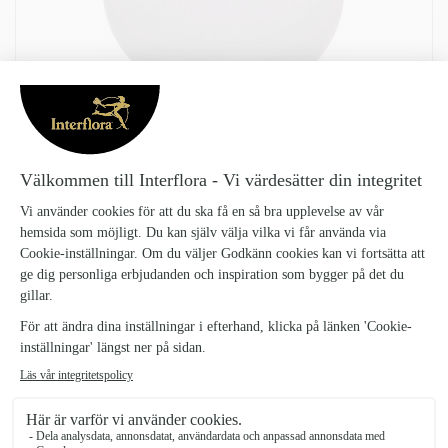
Denna produkt finns inte i vårt sortiment för tillfället.
Tillbaka till startsidan
ERNST VIT VAS H: 25CM D: