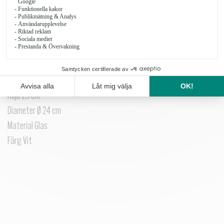
24CM
Ernst-Vit-Vas-H-25cm-D-24cm_1
OBS: Produkten finns inte i vårt sortiment för tillfället.
Snittblommor skapar liv och glädje i varje hem. I ERNST färgade runda
vas kan du skapa vackra blomsterarrangemang.
Höjd 25 cm
Diameter Ø 24 cm
Material Glas
Färg Vit