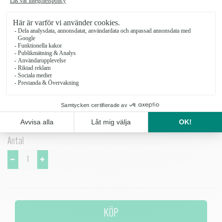
ERNST SNAPSGLAS PÅ FOT 4-
PACK
ERNST-Snapsglas-pa-fot-4-pack_2
355 kr
ERNST snapsglas på fot gör bordsdukningen lite vackrare. Räfflat
glas.
Höj 5,5 cm Diameter Ø 5,5 cm. Tål diskmaskin.
Antal
KÖP