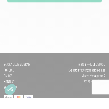
SKICKA BLOMMOGRAM
Telefon: +46611550750
FÖRETAG
E-post: info@sagadesign-ab.se
OM OSS
Västra Kyrkogatan 2
KONTAKT
871 31 HÄRNÖSAND
WEBBSHOP