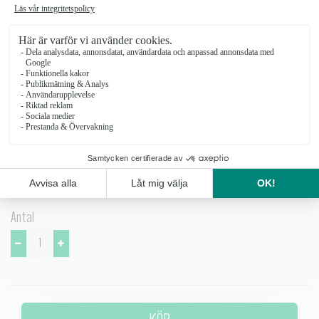
olika tillfällen. Servera bubbel, en god drink eller varför inte en dessert
ur glasen. Fina och eleganta till middagsbjudningen.
Art.no. 245009
Höjd 13,7 cm
Diameter Ø 10 cm
Material Glas
Färg Klarglas
Övrigt
Tål maskindisk.
Antal