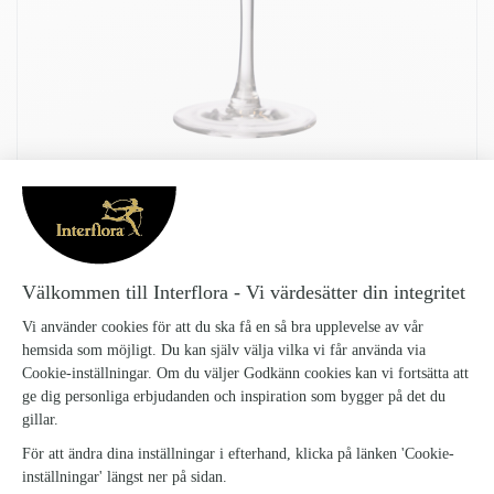
ERNST GLAS PÅ FOT 2-PACK
Ernst-Glas-pa-fot-20cl-2-pack_2
335 kr
ERNST räfflade glas på fot ingår i en serie med flera olika glas för