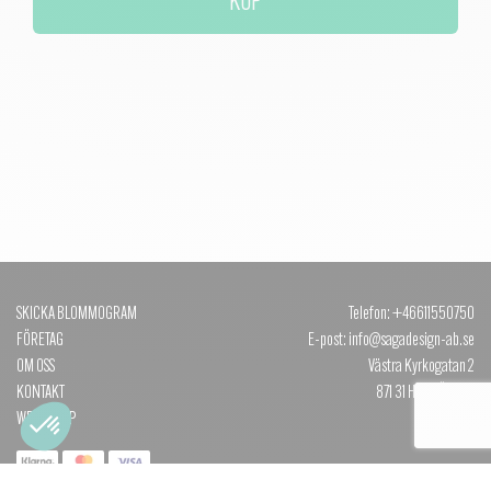
KÖP
SKICKA BLOMMOGRAM
Telefon: +46611550750
FÖRETAG
E-post: info@sagadesign-ab.se
OM OSS
Västra Kyrkogatan 2
KONTAKT
871 31 HÄRNÖSAND
WEBBSHOP