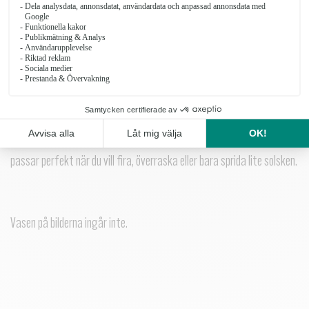
Gladje-Liten_7
OBS: Produkten finns inte i vårt sortiment för tillfället.
Glädje
Glädje är en energifylld bukett i orange, aprikos, rött, gult, lila och
grönt – en färgpalett som sprider värme och liv. Den innehåller rosor,
santini, alstroemeria och andra noggrant utvalda blommor som
tillsammans skapar en fyllig och uttrycksfull känsla. En bukett som
passar perfekt när du vill fira, överraska eller bara sprida lite solsken.
Vasen på bilderna ingår inte.